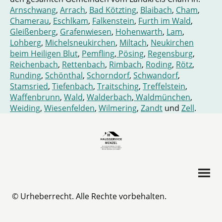
Arnschwang
,
Arrach
,
Bad Kötzting
,
Blaibach
,
Cham
,
Chamerau
,
Eschlkam
,
Falkenstein
,
Furth im Wald
,
Gleißenberg
,
Grafenwiesen
,
Hohenwarth
,
Lam
,
Lohberg
,
Michelsneukirchen
,
Miltach
,
Neukirchen
beim Heiligen Blut
,
Pemfling
,
Pösing
,
Regensburg
,
Reichenbach
,
Rettenbach
,
Rimbach
,
Roding
,
Rötz
,
Runding
,
Schönthal
,
Schorndorf
,
Schwandorf
,
Stamsried
,
Tiefenbach
,
Traitsching
,
Treffelstein
,
Waffenbrunn
,
Wald
,
Walderbach
,
Waldmünchen
,
Weiding
,
Wiesenfelden
,
Wilmering
,
Zandt
und
Zell
.
© Urheberrecht. Alle Rechte vorbehalten.