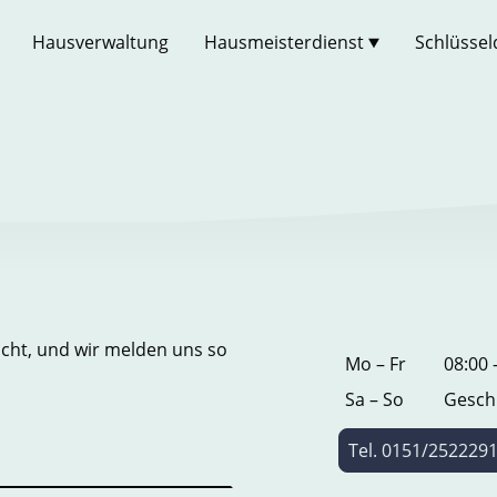
Hausverwaltung
Hausmeisterdienst
Schlüssel
icht, und wir melden uns so
Mo – Fr
08:00 
Sa – So
Gesch
Tel. 0151/252229